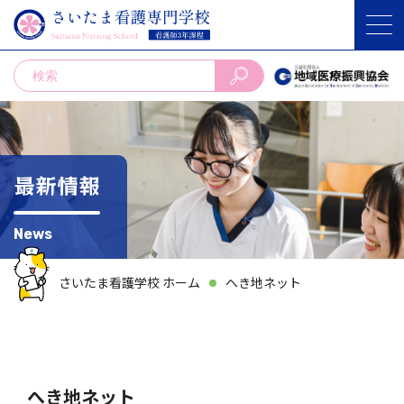
最新情報
News
さいたま看護学校 ホーム
へき地ネット
へき地ネット